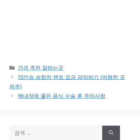
카
가격 추천 잘하는곳
테
15인승 승합차 렌트 요금 파악하기 (저렴한 곳
고
위주)
리
백내장에 좋은 음식 수술 후 주의사항
검
색: