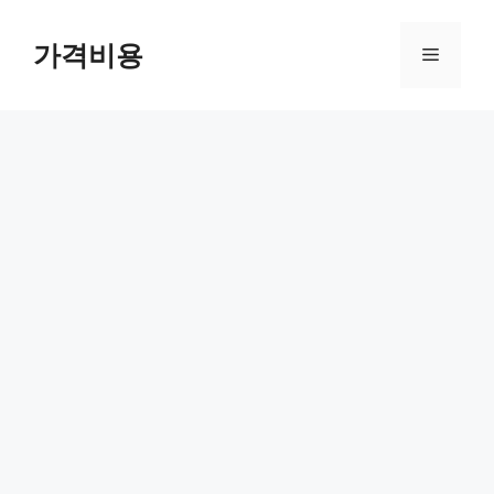
컨
텐
가격비용
메
츠
로
뉴
건
너
뛰
기