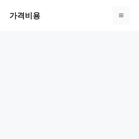
컨
텐
가격비용
메
츠
로
뉴
건
너
뛰
기