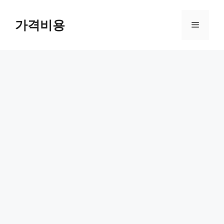
컨
텐
가격비용
메
츠
로
뉴
건
너
뛰
기