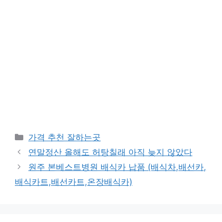
카
가격 추천 잘하는곳
테
연말정산 올해도 허탕칠래 아직 늦지 않았다
고
원주 본베스트병원 배식카 납품 (배식차,배선카,
리
배식카트,배선카트,온장배식카)