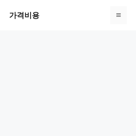
컨
텐
가격비용
메
츠
로
뉴
건
너
뛰
기