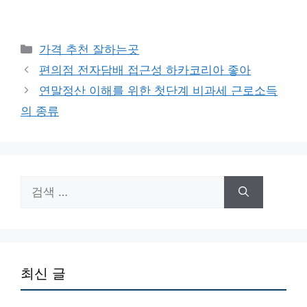
카
가격 추천 잘하는곳
테
편의점 전자담배 접근성 하카코리아 좋아
고
연말정산 이해를 위한 첫단계 비과세 근로소득
리
의 종류
검
색:
최신 글