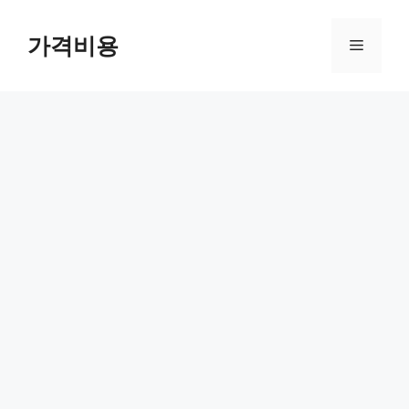
컨
텐
가격비용
메
츠
로
뉴
건
너
뛰
기