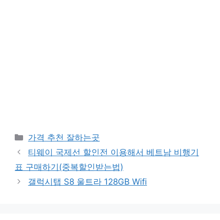
카
가격 추천 잘하는곳
테
티웨이 국제선 할인전 이용해서 베트남 비행기
고
표 구매하기(중복할인받는법)
리
갤럭시탭 S8 울트라 128GB Wifi