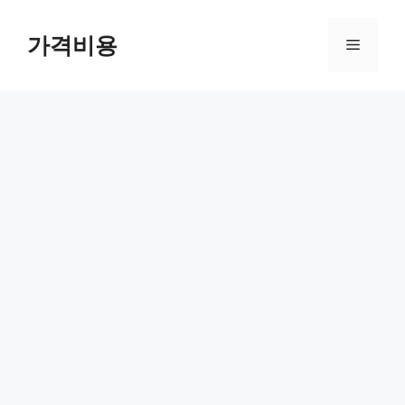
컨
텐
가격비용
메
츠
로
뉴
건
너
뛰
기