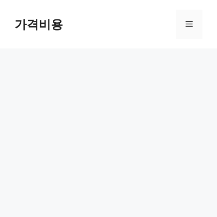
컨
텐
가격비용
메
츠
로
뉴
건
너
뛰
기