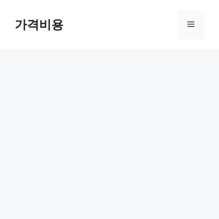
컨
텐
가격비용
메
츠
로
뉴
건
너
뛰
기