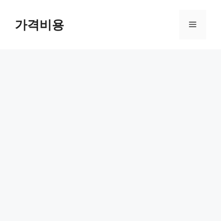
컨
텐
가격비용
메
츠
로
뉴
건
너
뛰
기