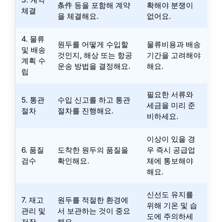
条件 등을 포함해 계약
확해야 분쟁이
체결
을 체결해요.
없어요.
4. 물류
원두를 어떻게 수입할
물류비용과 배송
및 배송
것인지, 해상 또는 항공
기간을 고려해야
계획 수
운송 방법을 결정해요.
해요.
립
필요한 서류와
5. 통관
수입 신고를 하고 통관
세금을 미리 준
절차
절차를 진행해요.
비하세요.
이상이 있을 경
6. 품질
도착한 원두의 품질을
우 즉시 공급업
검수
확인해요.
체에 통보해야
해요.
신선도 유지를
7. 재고
원두를 적절한 환경에
위해 기온 및 습
관리 및
서 보관하는 것이 중요
도에 주의하세
저장
해요.