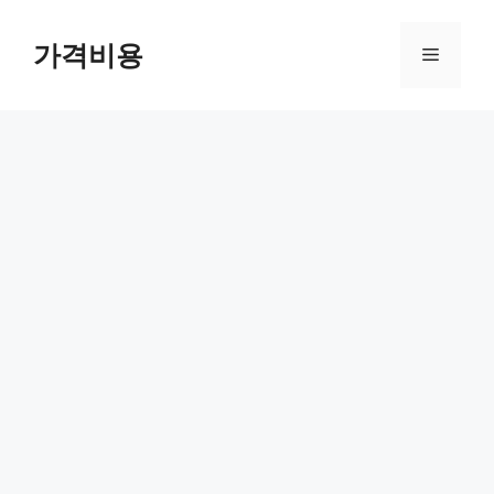
컨
텐
가격비용
메
츠
로
뉴
건
너
뛰
기