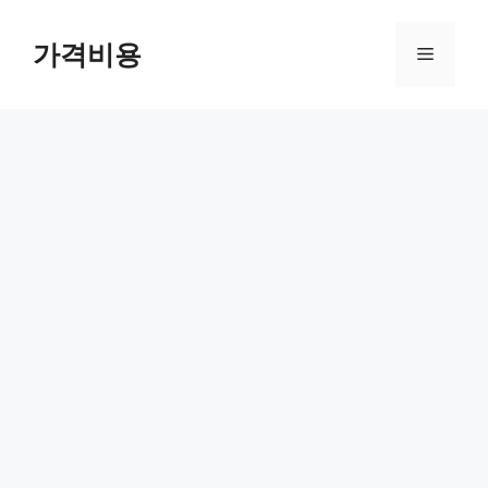
컨
텐
가격비용
메
츠
로
뉴
건
너
뛰
기