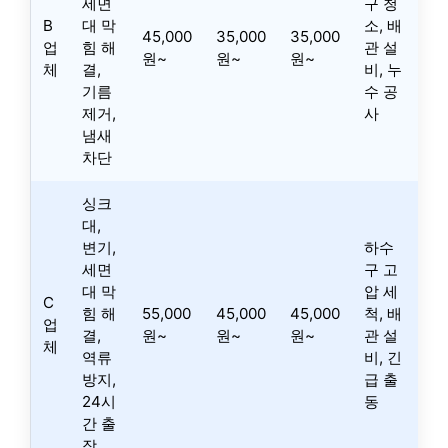
세면
구 청
B
대 막
소, 배
45,000
35,000
35,000
업
힘 해
관 설
원~
원~
원~
체
결,
비, 누
기름
수 공
제거,
사
냄새
차단
싱크
대,
변기,
하수
세면
구 고
대 막
압 세
C
힘 해
55,000
45,000
45,000
척, 배
업
결,
원~
원~
원~
관 설
체
역류
비, 긴
방지,
급 출
24시
동
간 출
장