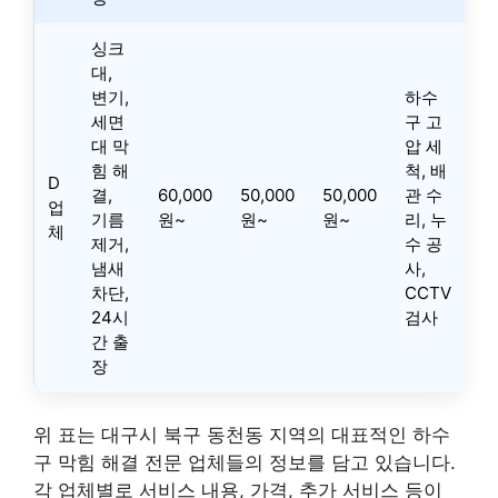
싱크
대,
변기,
하수
세면
구 고
대 막
압 세
힘 해
척, 배
D
결,
60,000
50,000
50,000
관 수
업
기름
원~
원~
원~
리, 누
체
제거,
수 공
냄새
사,
차단,
CCTV
24시
검사
간 출
장
위 표는 대구시 북구 동천동 지역의 대표적인 하수
구 막힘 해결 전문 업체들의 정보를 담고 있습니다.
각 업체별로 서비스 내용, 가격, 추가 서비스 등이