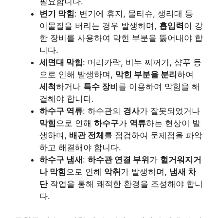
필요합니다.
변기 막힘
: 변기에 휴지, 물티슈, 생리대 등
이물질을 버리는 경우 발생하며,
흡입력
이 강
한 장비를 사용하여 막힌 부분을 뚫어내야 합
니다.
세면대 막힘
: 머리카락, 비누 찌꺼기, 샴푸 등
으로 인해 발생하며,
막힌 부분을 분리
하여
세척
하거나
특수 장비
를 이용하여 막힘을 해
결해야 합니다.
하수구 역류
: 하수관의
경사
가 잘못되었거나
막힘
으로 인해
하수구
가
역류
하는 현상이 발
생하며,
배관 전체
를 점검하여 문제점을 파악
하고 해결해야 합니다.
하수구 냄새
:
하수관 연결 부위
가
헐거워지거
나 막힘
으로 인해
악취
가 발생하며,
냄새 차
단
작업을 통해 쾌적한 환경을 조성해야 합니
다.