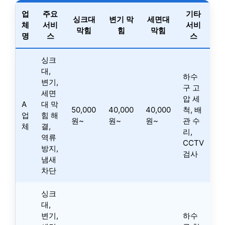
업
주요
기타
싱크대
변기 막
세면대
체
서비
서비
막힘
힘
막힘
명
스
스
싱크
대,
하수
변기,
구 고
세면
압 세
A
대 막
50,000
40,000
40,000
척, 배
업
힘 해
원~
원~
원~
관 수
체
결,
리,
역류
CCTV
방지,
검사
냄새
차단
싱크
대,
변기,
하수