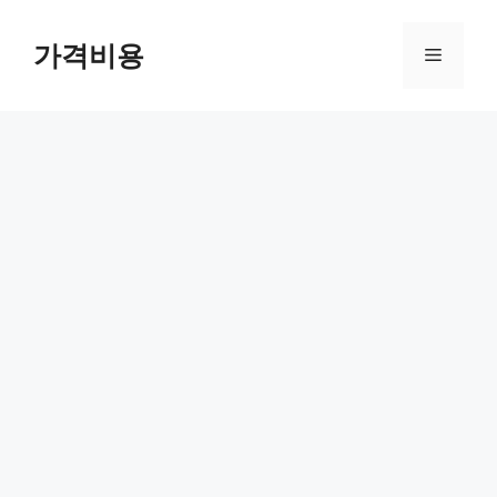
컨
텐
가격비용
메
츠
로
뉴
건
너
뛰
기