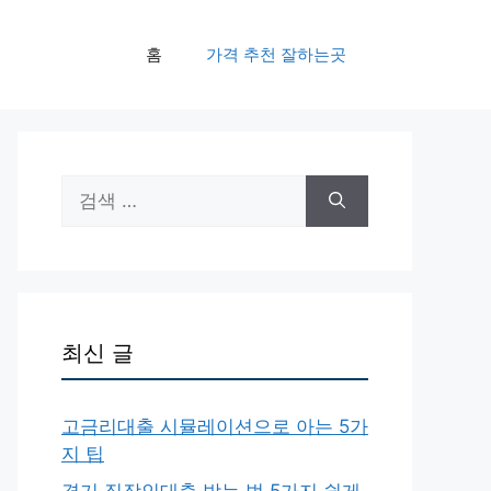
홈
가격 추천 잘하는곳
검
색:
최신 글
고금리대출 시뮬레이션으로 아는 5가
지 팁
경기 직장인대출 받는 법 5가지 쉽게