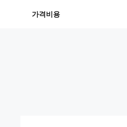
컨
텐
가격비용
츠
로
건
너
뛰
기