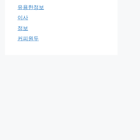
유용한정보
이사
정보
커피원두