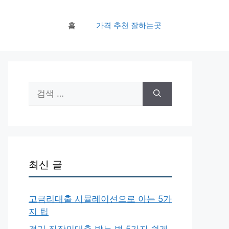
홈
가격 추천 잘하는곳
검
색:
최신 글
고금리대출 시뮬레이션으로 아는 5가
지 팁
경기 직장인대출 받는 법 5가지 쉽게