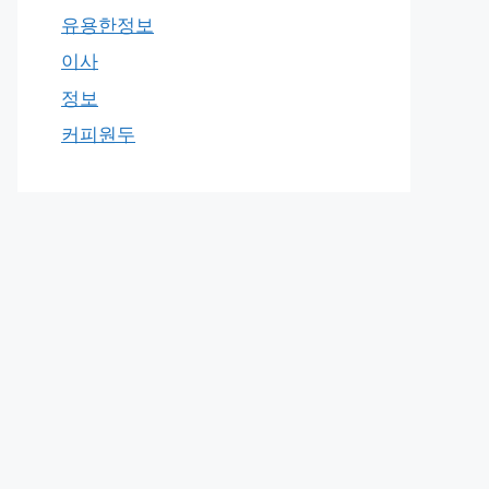
유용한정보
이사
정보
커피원두