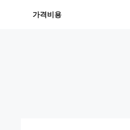
컨
텐
가격비용
츠
로
건
너
뛰
기