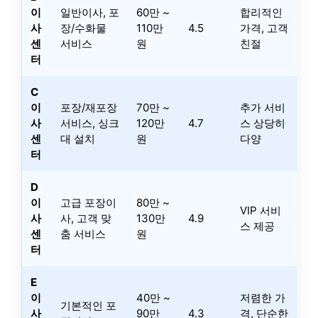
이
일반이사, 포
60만 ~
합리적인
사
장/수화물
110만
4.5
가격, 고객
센
서비스
원
친절
터
C
이
포장/재포장
70만 ~
추가 서비
사
서비스, 싱크
120만
4.7
스 상당히
센
대 설치
원
다양
터
D
이
고급 포장이
80만 ~
VIP 서비
사
사, 고객 맞
130만
4.9
스 제공
센
춤 서비스
원
터
E
이
40만 ~
저렴한 가
기본적인 포
사
90만
4.3
격, 단순한