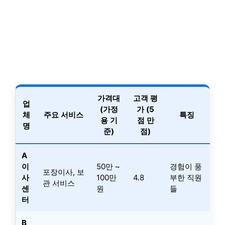
가격대
고객 평
업
(가정
가 (5
체
주요 서비스
특징
용 기
점 만
명
준)
점)
A
이
50만 ~
경험이 풍
포장이사, 보
사
100만
4.8
부한 직원
관 서비스
센
원
들
터
B