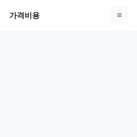
컨
텐
가격비용
메
츠
로
뉴
건
너
뛰
기