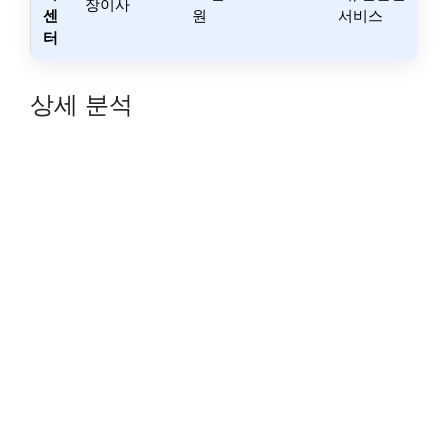
장이사
센
원
서비스
터
상세 분석