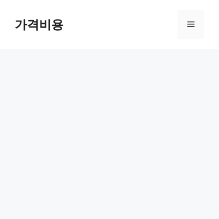
컨
텐
가격비용
메
츠
로
뉴
건
너
뛰
기