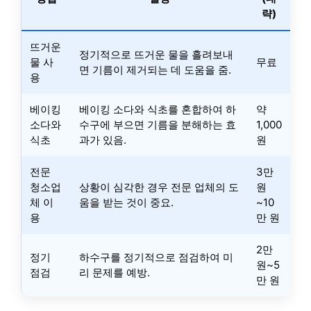
략)
뜨거운
정기적으로 뜨거운 물을 흘려보내
물 사
무료
면 기름이 제거되는 데 도움을 줌.
용
베이킹
베이킹 소다와 식초를 혼합하여 하
약
소다와
수구에 부으면 기름을 분해하는 효
1,000
식초
과가 있음.
원
전문
3만
청소업
상황이 심각한 경우 전문 업체의 도
원
체 이
움을 받는 것이 중요.
~10
용
만 원
2만
정기
하수구를 정기적으로 점검하여 미
원~5
점검
리 문제를 예방.
만 원