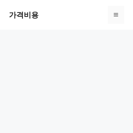
컨
텐
가격비용
메
츠
로
뉴
건
너
뛰
기