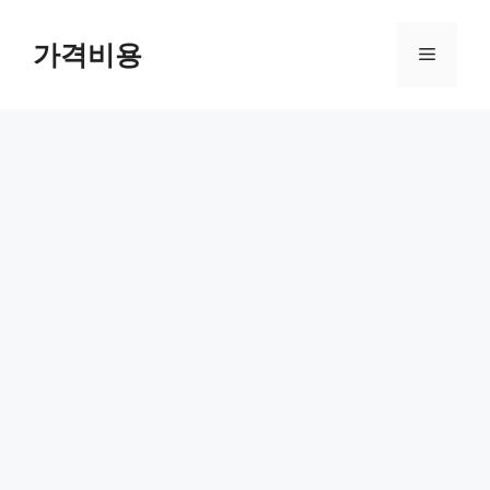
컨
텐
가격비용
메
츠
로
뉴
건
너
뛰
기