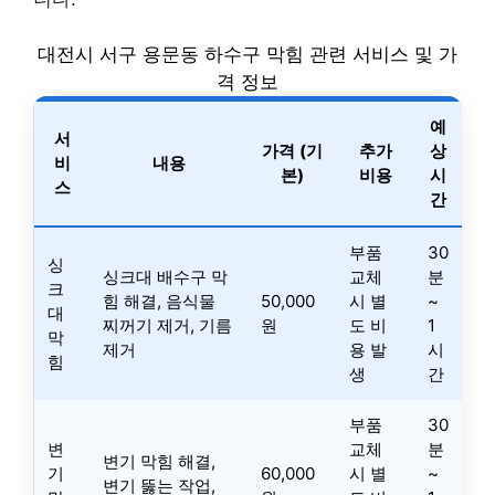
대전시 서구 용문동 하수구 막힘 관련 서비스 및 가
격 정보
예
서
가격 (기
추가
상
비
내용
본)
비용
시
스
간
부품
30
싱
싱크대 배수구 막
교체
분
크
힘 해결, 음식물
50,000
시 별
~
대
찌꺼기 제거, 기름
원
도 비
1
막
제거
용 발
시
힘
생
간
부품
30
변
교체
분
변기 막힘 해결,
기
60,000
시 별
~
변기 뚫는 작업,