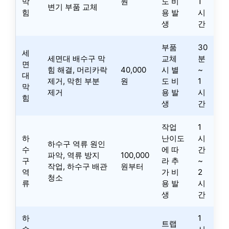
막
원
도 비
1
변기 부품 교체
힘
용 발
시
생
간
부품
30
세
세면대 배수구 막
교체
분
면
힘 해결, 머리카락
40,000
시 별
~
대
제거, 막힌 부분
원
도 비
1
막
제거
용 발
시
힘
생
간
작업
1
하
난이도
시
하수구 역류 원인
수
에 따
간
파악, 역류 방지
100,000
구
라 추
~
작업, 하수구 배관
원부터
역
가 비
2
청소
류
용 발
시
생
간
하
1
트랩