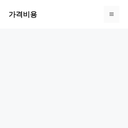
컨
텐
가격비용
메
츠
로
뉴
건
너
뛰
기