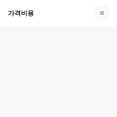
컨
텐
가격비용
메
츠
로
뉴
건
너
뛰
기