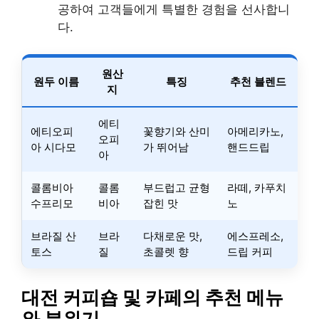
공하여 고객들에게 특별한 경험을 선사합니
다.
원산
원두 이름
특징
추천 블렌드
지
에티
에티오피
꽃향기와 산미
아메리카노,
오피
아 시다모
가 뛰어남
핸드드립
아
콜롬비아
콜롬
부드럽고 균형
라떼, 카푸치
수프리모
비아
잡힌 맛
노
브라질 산
브라
다채로운 맛,
에스프레소,
토스
질
초콜렛 향
드립 커피
대전 커피숍 및 카페의 추천 메뉴
와 분위기