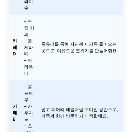
라미
수
– 드
립 커
피
카
– 돌
통유리를 통해 자연광이 가득 들어오는
페
체라
곳으로, 여유로운 분위기를 만들어줘요.
D
떼
– 브
라우
니
– 콜
드브
루
카
– 카
넓고 페어리 테일처럼 꾸며진 공간으로,
페
푸치
가족과 함께 방문하기에 적합해요.
E
노
– 초