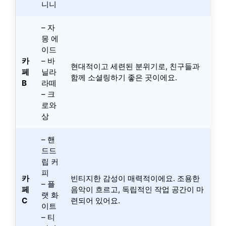
니니
– 자
몽 에
이드
카
– 바
현대적이고 세련된 분위기로, 친구들과
페
닐라
함께 소셜링하기 좋은 곳이에요.
B
라떼
– 크
로와
상
– 핸
드드
립 커
피
카
빈티지한 감성이 매력적이에요. 조용한
– 플
페
음악이 흐르고, 독립적인 작업 공간이 마
랫 화
C
련되어 있어요.
이트
– 티