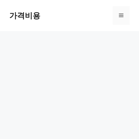
컨
텐
가격비용
메
츠
로
뉴
건
너
뛰
기