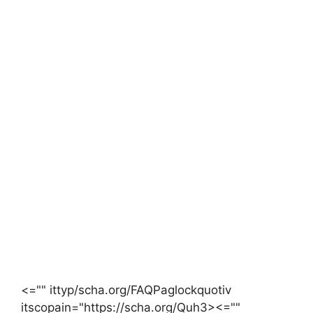
<="" ittyp/scha.org/FAQPaglockquotiv
itscopain="https://scha.org/Quh3><=""