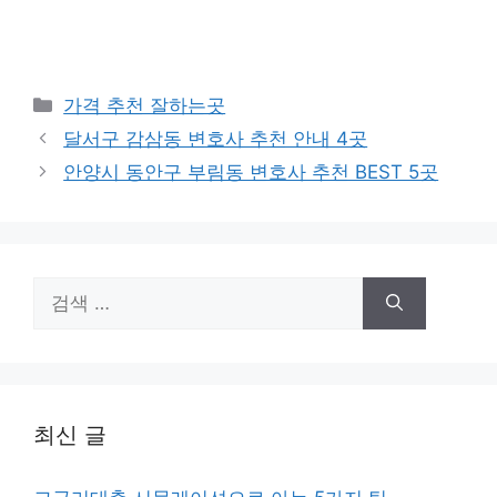
카
가격 추천 잘하는곳
테
달서구 감삼동 변호사 추천 안내 4곳
고
안양시 동안구 부림동 변호사 추천 BEST 5곳
리
검
색:
최신 글