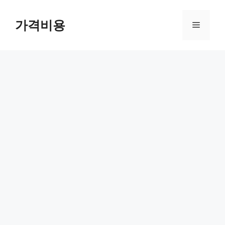
컨
텐
가격비용
메
츠
로
뉴
건
너
뛰
기