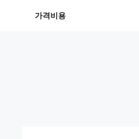
컨
텐
가격비용
츠
로
건
너
뛰
기