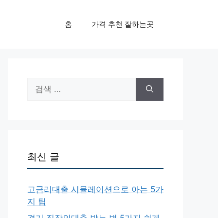
홈
가격 추천 잘하는곳
검
색:
최신 글
고금리대출 시뮬레이션으로 아는 5가
지 팁
경기 직장인대출 받는 법 5가지 쉽게