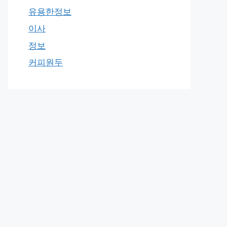
유용한정보
이사
정보
커피원두