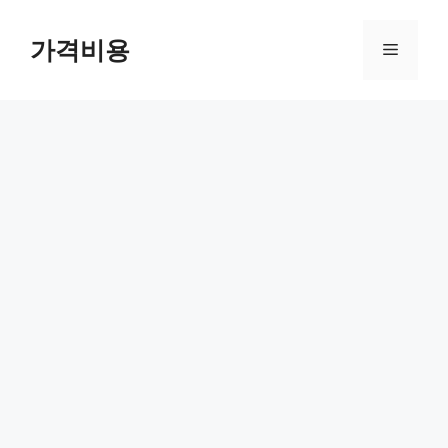
컨
텐
가격비용
메
츠
로
뉴
건
너
뛰
기