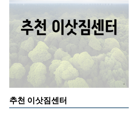
추천 이삿짐센터