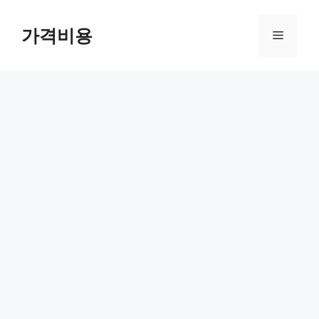
컨
텐
가격비용
메
츠
로
뉴
건
너
뛰
기