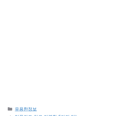
카
유용한정보
테