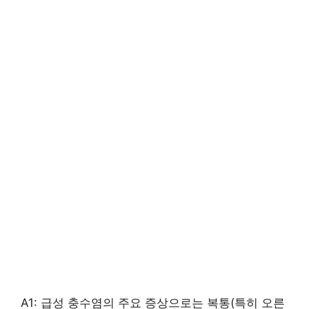
A1: 급성 충수염의 주요 증상으로는 복통(특히 오른