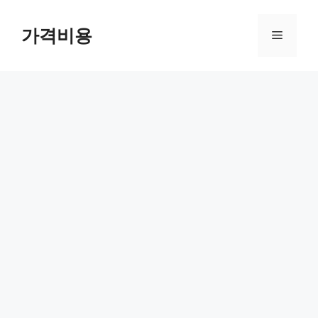
컨
텐
가격비용
메
츠
로
뉴
건
너
뛰
기