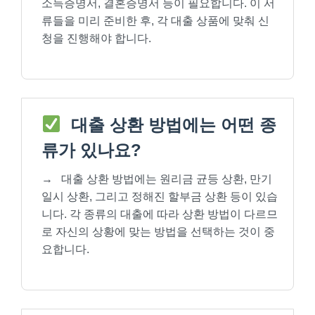
소득증명서, 결혼증명서 등이 필요합니다. 이 서
류들을 미리 준비한 후, 각 대출 상품에 맞춰 신
청을 진행해야 합니다.
대출 상환 방법에는 어떤 종
류가 있나요?
→
대출 상환 방법에는 원리금 균등 상환, 만기
일시 상환, 그리고 정해진 할부금 상환 등이 있습
니다. 각 종류의 대출에 따라 상환 방법이 다르므
로 자신의 상황에 맞는 방법을 선택하는 것이 중
요합니다.