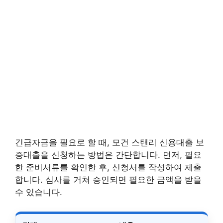
긴급자금을 필요로 할 때, 모건 스탠리 신용대출 보
증대출을 신청하는 방법은 간단합니다. 먼저, 필요
한 준비서류를 확인한 후, 신청서를 작성하여 제출
합니다. 심사를 거쳐 승인되면 필요한 금액을 받을
수 있습니다.