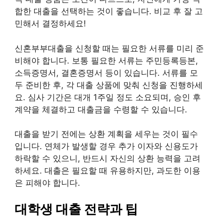
합한 대출을 선택하는 것이 좋습니다. 비교 후 잘 고
민해서 결정하세요!
신혼부부대출을 신청할 때는 필요한 서류를 미리 준
비해야 합니다. 보통 필요한 서류는 주민등록등본,
소득증명서, 결혼증명서 등이 있습니다. 서류를 모
두 준비한 후, 각 대출 상품에 맞춰 신청을 진행하세
요. 심사 기간은 대개 1주일 정도 소요되며, 승인 후
계약을 체결하고 대출금을 수령할 수 있습니다.
대출을 받기 전에는 상환 계획을 세우는 것이 필수
입니다. 연체가 발생할 경우 추가 이자와 신용도가
하락할 수 있으니, 반드시 자신의 상환 능력을 고려
하세요. 대출은 필요할 때 유용하지만, 과도한 이용
은 피해야 합니다.
대학생 대출 전략과 팁