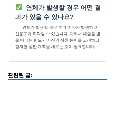
연체가 발생할 경우 어떤 결
과가 있을 수 있나요?
→
연체가 발생할 경우 추가 이자가 발생하고
신용도가 하락할 수 있습니다. 따라서 대출을 받
을 때에는 반드시 자신의 상환 능력을 고려하고,
철저한 상환 계획을 세우는 것이 필요합니다.
관련된 글: