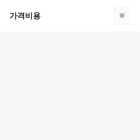
컨
텐
가격비용
메
츠
로
뉴
건
너
뛰
기