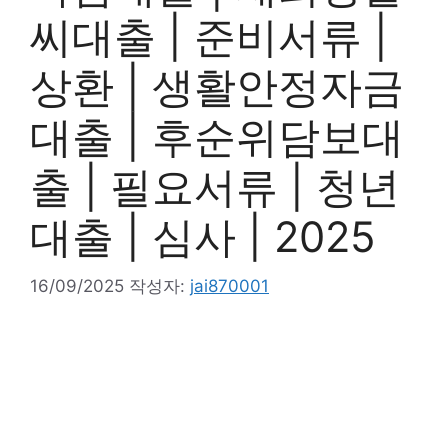
씨대출 | 준비서류 |
상환 | 생활안정자금
대출 | 후순위담보대
출 | 필요서류 | 청년
대출 | 심사 | 2025
16/09/2025
작성자:
jai870001