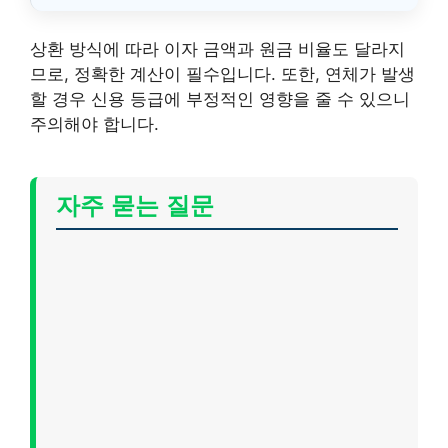
상환 방식에 따라 이자 금액과 원금 비율도 달라지
므로, 정확한 계산이 필수입니다. 또한, 연체가 발생
할 경우 신용 등급에 부정적인 영향을 줄 수 있으니
주의해야 합니다.
자주 묻는 질문