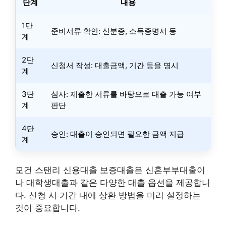
단계
내용
1단
준비서류 확인: 신분증, 소득증명서 등
계
2단
신청서 작성: 대출금액, 기간 등을 명시
계
3단
심사: 제출한 서류를 바탕으로 대출 가능 여부
계
판단
4단
승인: 대출이 승인되면 필요한 금액 지급
계
모건 스탠리 신용대출 보증대출은 신혼부부대출이
나 대학생대출과 같은 다양한 대출 옵션을 제공합니
다. 신청 시 기간 내에 상환 방법을 미리 설정하는
것이 중요합니다.