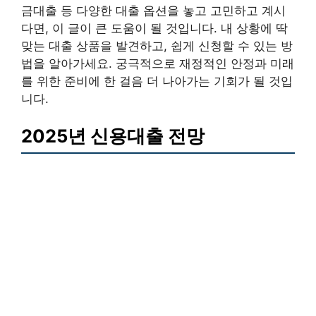
금대출 등 다양한 대출 옵션을 놓고 고민하고 계시
다면, 이 글이 큰 도움이 될 것입니다. 내 상황에 딱
맞는 대출 상품을 발견하고, 쉽게 신청할 수 있는 방
법을 알아가세요. 궁극적으로 재정적인 안정과 미래
를 위한 준비에 한 걸음 더 나아가는 기회가 될 것입
니다.
2025년 신용대출 전망