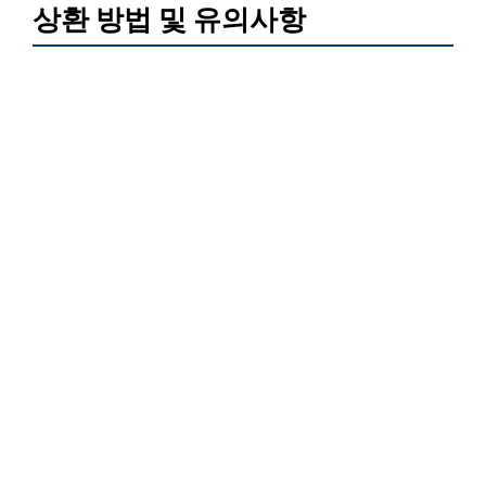
상환 방법 및 유의사항