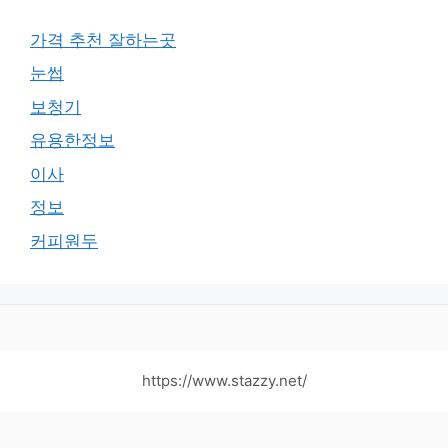
가격 추천 잘하는곳
눈썹
보청기
유용한정보
이사
정보
커피원두
https://www.stazzy.net/