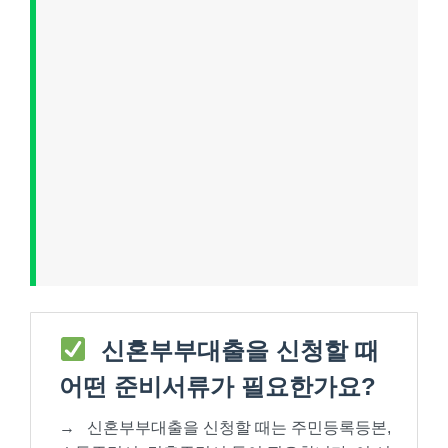
신혼부부대출을 신청할 때
어떤 준비서류가 필요한가요?
→
신혼부부대출을 신청할 때는 주민등록등본,