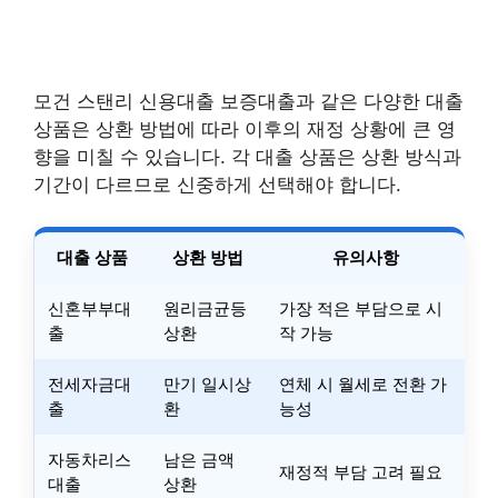
모건 스탠리 신용대출 보증대출과 같은 다양한 대출
상품은 상환 방법에 따라 이후의 재정 상황에 큰 영
향을 미칠 수 있습니다. 각 대출 상품은 상환 방식과
기간이 다르므로 신중하게 선택해야 합니다.
대출 상품
상환 방법
유의사항
신혼부부대
원리금균등
가장 적은 부담으로 시
출
상환
작 가능
전세자금대
만기 일시상
연체 시 월세로 전환 가
출
환
능성
자동차리스
남은 금액
재정적 부담 고려 필요
대출
상환