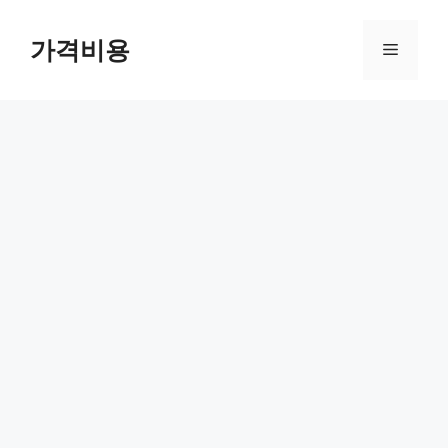
컨
텐
가격비용
메
츠
로
뉴
건
너
뛰
기