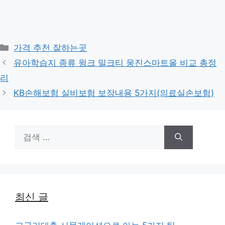
카
가격 추천 잘하는곳
테
유아학습지 종류 윙크 밀크티 웅진스마트올 비교 총정
고
리
리
KB손해보험 실비보험 보장내용 5가지(의료실손보험)
검
색:
최신 글