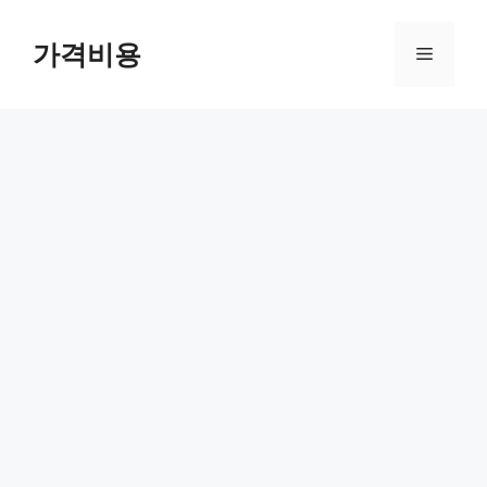
컨
텐
가격비용
메
츠
로
뉴
건
너
뛰
기