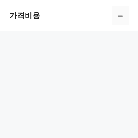
컨
텐
가격비용
메
츠
로
뉴
건
너
뛰
기