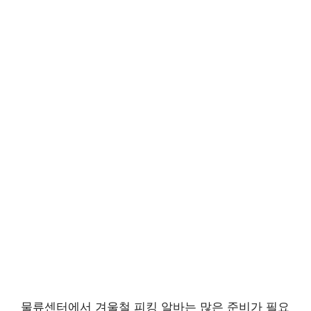
물류센터에서 겨울철 피킹 알바는 많은 준비가 필요