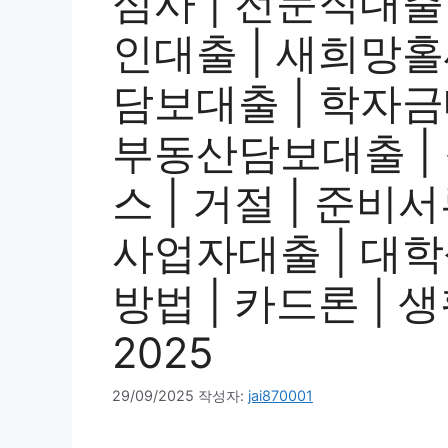
심사 | 전문직대출 
인대출 | 새희망홀씨
담보대출 | 학자금대
부동산담보대출 |
스 | 거절 | 준비
사업자대출 | 대학
방법 | 카드론 |
2025
29/09/2025
작성자:
jai870001