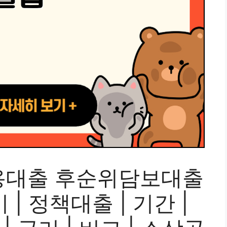
용대출 후순위담보대출
기 | 정책대출 | 기간 |