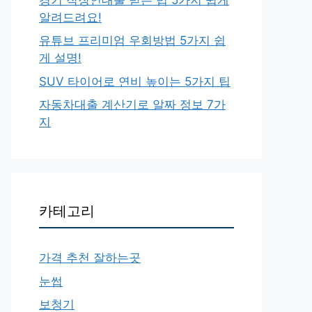
알려드려요!
유튜브 프리미엄 우회방법 5가지 쉽
게 설명!
SUV 타이어로 연비 높이는 5가지 팁
자동차대출 계산기로 알짜 정보 7가
지
카테고리
가격 추천 잘하는곳
눈썹
보청기