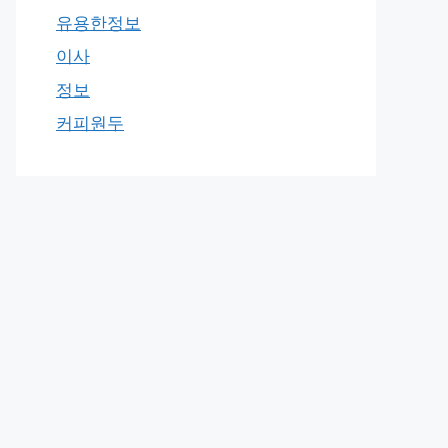
유용한정보
이사
정보
커피원두