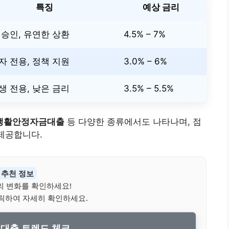
특징
예상 금리
 승인, 유연한 상환
4.5% – 7%
자 전용, 정책 지원
3.0% – 6%
생 전용, 낮은 금리
3.5% – 5.5%
생활안정자금대출
등 다양한 종류에서도 나타나며, 점
 제공합니다.
추천 정보
의 변화를 확인하세요!
릭하여 자세히 확인하세요.
5 대출 트렌드 체크