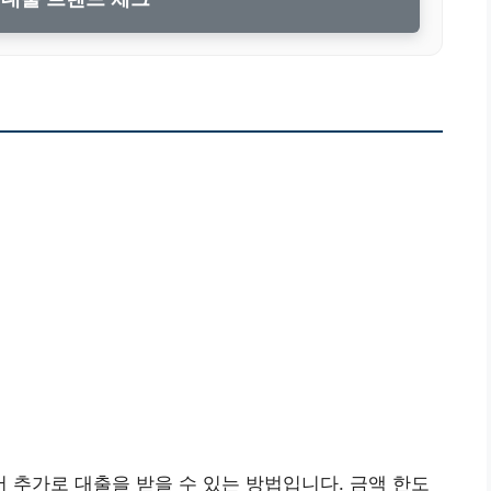
추가로 대출을 받을 수 있는 방법입니다. 금액 한도