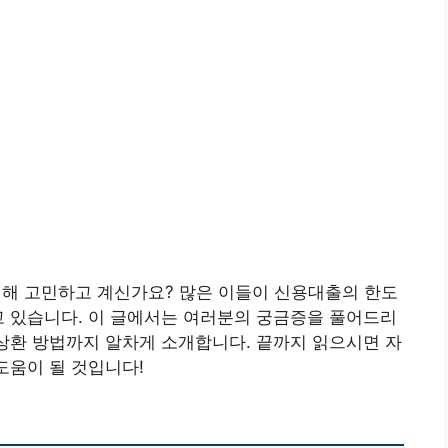
해 고민하고 계신가요? 많은 이들이 신용대출의 한도
고 있습니다. 이 글에서는 여러분의 궁금증을 풀어드리
 상환 방법까지 알차게 소개합니다. 끝까지 읽으시면 자
도움이 될 것입니다!