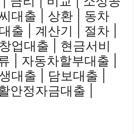
| 금리 | 비교 | 소상공
대출 | 상환 | 동차
출 | 계산기 | 절차 |
 창업대출 | 현금서비
서류 | 자동차할부대출 |
생대출 | 담보대출 |
 생활안정자금대출 |