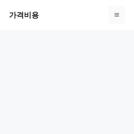
컨
텐
가격비용
메
츠
로
뉴
건
너
뛰
기