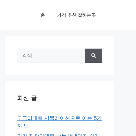
홈
가격 추천 잘하는곳
검
색:
최신 글
고금리대출 시뮬레이션으로 아는 5가
지 팁
경기 직장인대출 받는 법 5가지 쉽게