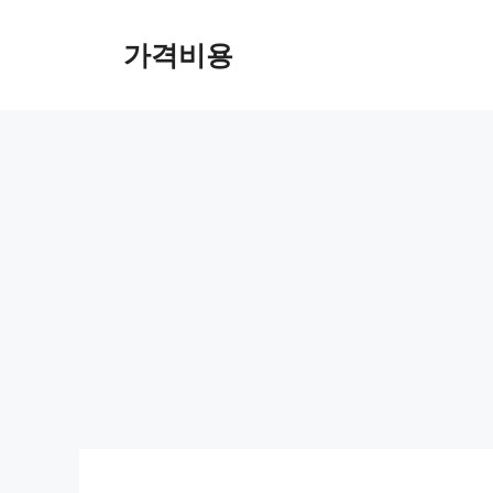
컨
텐
가격비용
츠
로
건
너
뛰
기