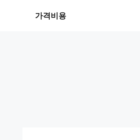
컨
텐
가격비용
츠
로
건
너
뛰
기