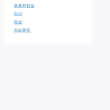
유용한정보
이사
정보
커피원두