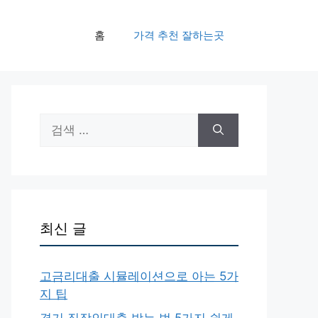
홈
가격 추천 잘하는곳
검
색:
최신 글
고금리대출 시뮬레이션으로 아는 5가
지 팁
경기 직장인대출 받는 법 5가지 쉽게