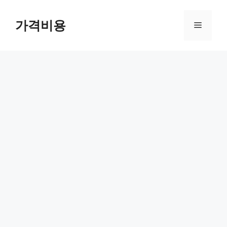
컨
텐
가격비용
메
츠
로
뉴
건
너
뛰
기