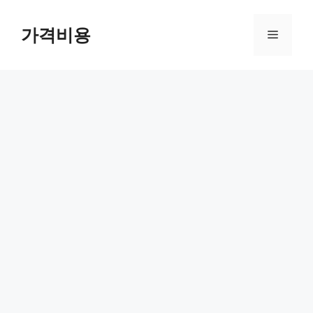
컨
텐
가격비용
메
츠
로
뉴
건
너
뛰
기