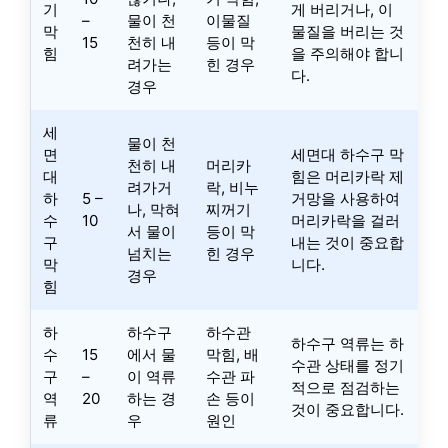
기
게 버리거나, 이
–
물이 천
이물질
막
물질을 버리는 것
15
천히 내
등이 막
힘
을 주의해야 합니
려가는
힌 경우
다.
경우
세
물이 천
면
세면대 하수구 막
천히 내
머리카
대
힘은 머리카락 제
려가거
락, 비누
하
5 –
거망을 사용하여
나, 막혀
찌꺼기
수
10
머리카락을 걸러
서 물이
등이 막
구
내는 것이 중요합
넘치는
힌 경우
막
니다.
경우
힘
하
하수구
하수관
하수구 역류는 하
수
15
에서 물
막힘, 배
수관 상태를 정기
구
–
이 역류
수관 파
적으로 점검하는
역
20
하는 경
손 등이
것이 중요합니다.
류
우
원인