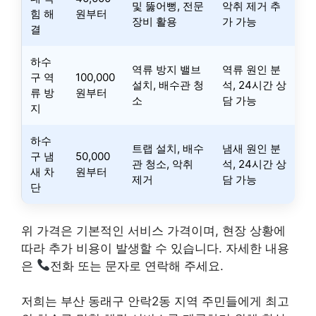
및 뚫어뻥, 전문
악취 제거 추
힘 해
원부터
장비 활용
가 가능
결
하수
역류 방지 밸브
역류 원인 분
구 역
100,000
설치, 배수관 청
석, 24시간 상
류 방
원부터
소
담 가능
지
하수
트랩 설치, 배수
냄새 원인 분
구 냄
50,000
관 청소, 악취
석, 24시간 상
새 차
원부터
제거
담 가능
단
위 가격은 기본적인 서비스 가격이며, 현장 상황에
따라 추가 비용이 발생할 수 있습니다. 자세한 내용
은
전화 또는 문자로 연락해 주세요.
저희는 부산 동래구 안락2동 지역 주민들에게 최고