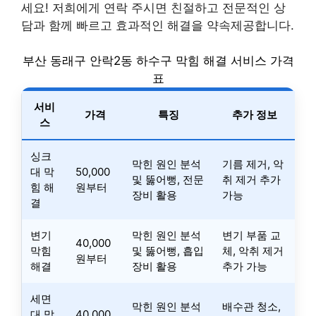
세요! 저희에게 연락 주시면 친절하고 전문적인 상
담과 함께 빠르고 효과적인 해결을 약속제공합니다.
부산 동래구 안락2동 하수구 막힘 해결 서비스 가격
표
서비
가격
특징
추가 정보
스
싱크
막힌 원인 분석
기름 제거, 악
대 막
50,000
및 뚫어뻥, 전문
취 제거 추가
힘 해
원부터
장비 활용
가능
결
변기
막힌 원인 분석
변기 부품 교
40,000
막힘
및 뚫어뻥, 흡입
체, 악취 제거
원부터
해결
장비 활용
추가 가능
세면
막힌 원인 분석
배수관 청소,
대 막
40,000