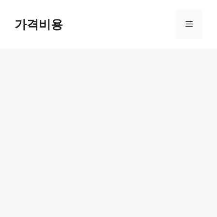
컨
텐
가격비용
메
츠
로
뉴
건
너
뛰
기