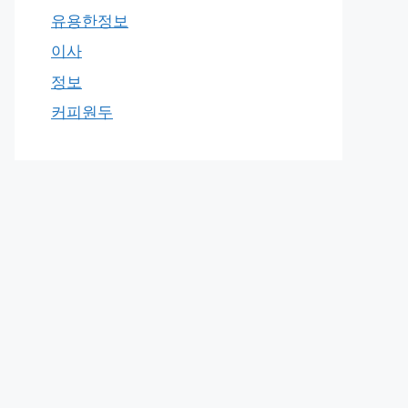
유용한정보
이사
정보
커피원두