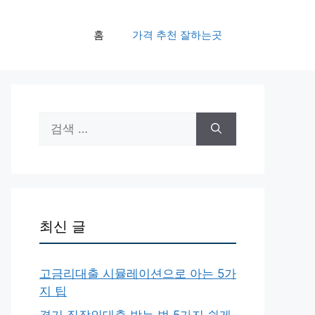
홈
가격 추천 잘하는곳
검
색:
최신 글
고금리대출 시뮬레이션으로 아는 5가
지 팁
경기 직장인대출 받는 법 5가지 쉽게