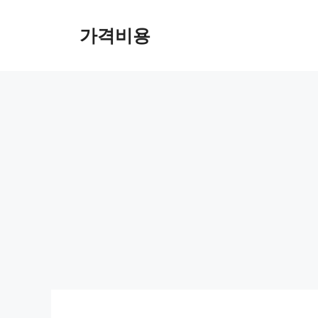
컨
텐
가격비용
츠
로
건
너
뛰
기