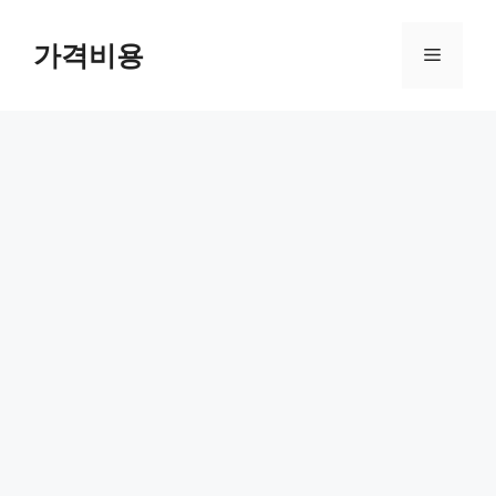
컨
텐
가격비용
메
츠
로
뉴
건
너
뛰
기