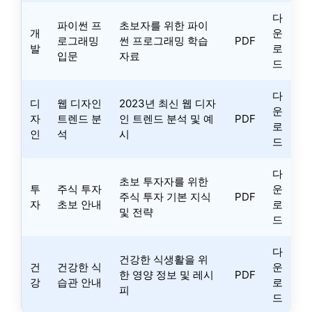
다
파이썬 프
초보자를 위한 파이
개
운
로그래밍
썬 프로그래밍 학습
PDF
발
로
입문
자료
드
다
디
웹 디자인
2023년 최신 웹 디자
운
자
트렌드 분
인 트렌드 분석 및 예
PDF
로
인
석
시
드
다
초보 투자자를 위한
투
주식 투자
운
주식 투자 기본 지식
PDF
자
초보 안내
로
및 전략
드
다
건강한 식생활을 위
건
건강한 식
운
한 영양 정보 및 레시
PDF
강
습관 안내
로
피
드