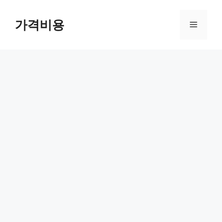
컨
텐
가격비용
메
츠
로
뉴
건
너
뛰
기