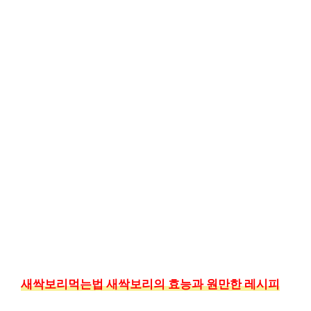
새싹보리먹는법 새싹보리의 효능과 원만한 레시피