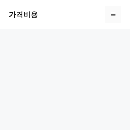
컨
텐
가격비용
메
츠
로
뉴
건
너
뛰
기