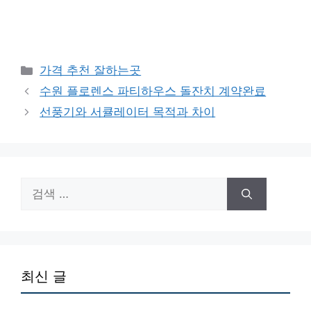
카
가격 추천 잘하는곳
테
수원 플로렌스 파티하우스 돌잔치 계약완료
고
선풍기와 서큘레이터 목적과 차이
리
검
색:
최신 글