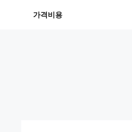
컨
텐
가격비용
츠
로
건
너
뛰
기