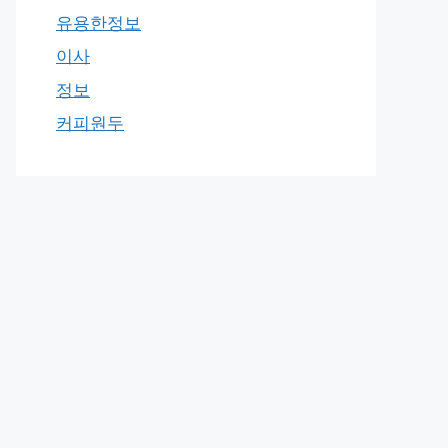
유용한정보
이사
정보
커피원두