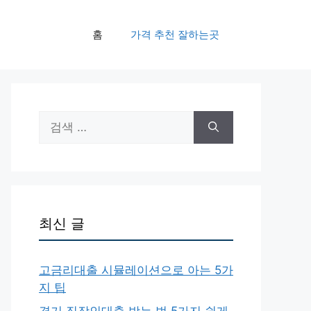
홈
가격 추천 잘하는곳
검
색:
최신 글
고금리대출 시뮬레이션으로 아는 5가
지 팁
경기 직장인대출 받는 법 5가지 쉽게