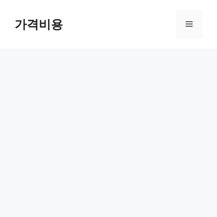
컨
텐
가격비용
메
츠
로
뉴
건
너
뛰
기