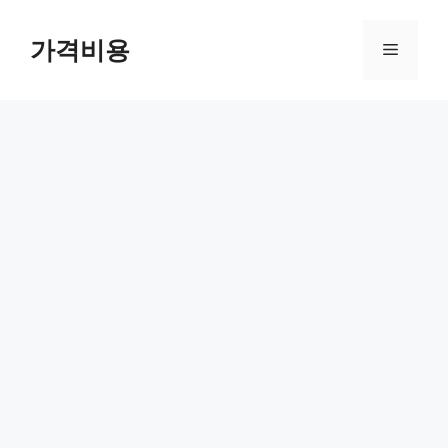
컨
텐
가격비용
메
츠
로
뉴
건
너
뛰
기