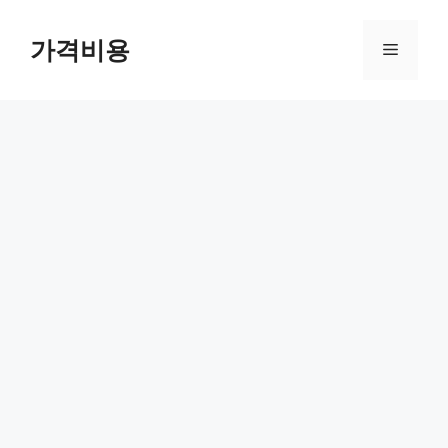
컨
텐
가격비용
메
츠
로
뉴
건
너
뛰
기