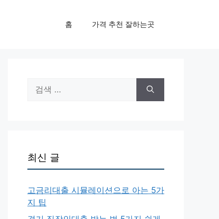
홈
가격 추천 잘하는곳
검
색:
최신 글
고금리대출 시뮬레이션으로 아는 5가
지 팁
경기 직장인대출 받는 법 5가지 쉽게