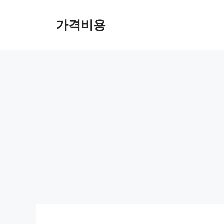
컨
텐
가격비용
츠
로
건
너
뛰
기