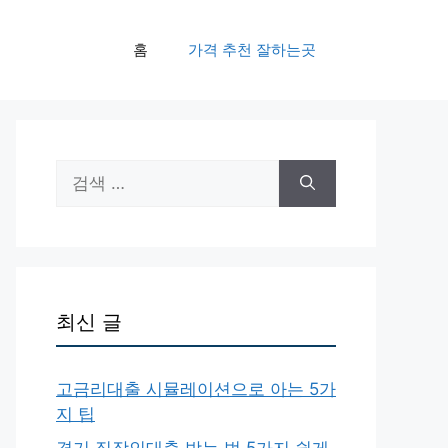
홈
가격 추천 잘하는곳
검
색:
최신 글
고금리대출 시뮬레이션으로 아는 5가
지 팁
경기 직장인대출 받는 법 5가지 쉽게