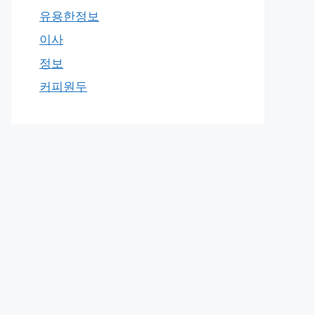
유용한정보
이사
정보
커피원두