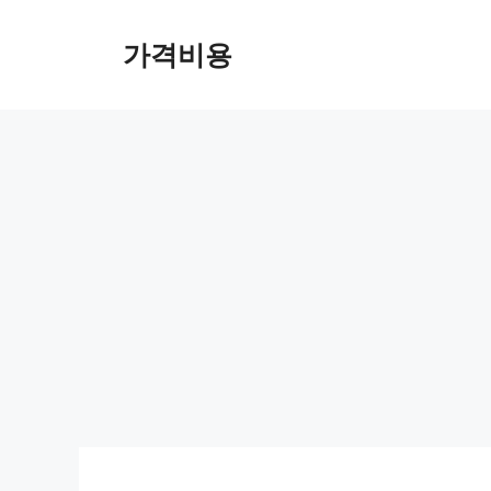
컨
텐
가격비용
츠
로
건
너
뛰
기