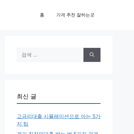
홈
가격 추천 잘하는곳
검
색:
최신 글
고금리대출 시뮬레이션으로 아는 5가
지 팁
경기 직장인대출 받는 법 5가지 쉽게