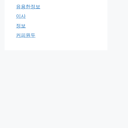
유용한정보
이사
정보
커피원두