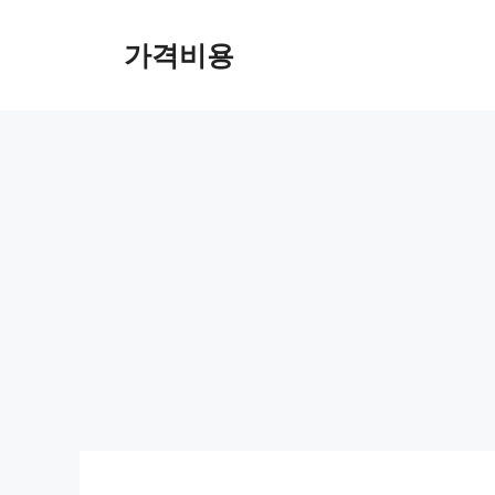
컨
텐
가격비용
츠
로
건
너
뛰
기