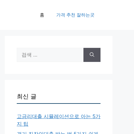
홈
가격 추천 잘하는곳
검
색:
최신 글
고금리대출 시뮬레이션으로 아는 5가
지 팁
경기 직장인대출 받는 법 5가지 쉽게