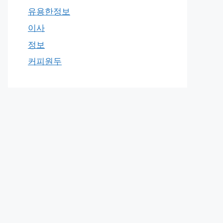
유용한정보
이사
정보
커피원두