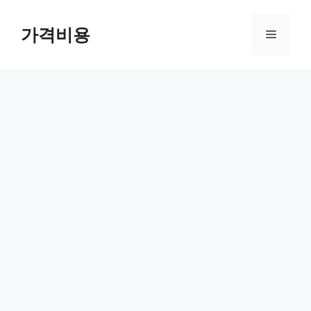
컨
텐
가격비용
메
츠
로
뉴
건
너
뛰
기